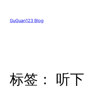
跳
至
内
GuGuan123 Blog
容
标签：
听下