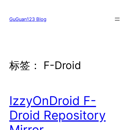
跳
至
GuGuan123 Blog
内
容
标签：
F-Droid
IzzyOnDroid F-
Droid Repository
Mirror