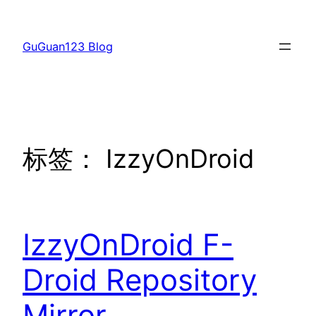
跳
至
GuGuan123 Blog
内
容
标签：
IzzyOnDroid
IzzyOnDroid F-
Droid Repository
Mirror