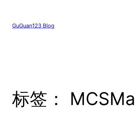
跳
至
内
GuGuan123 Blog
容
标签：
MCSMa