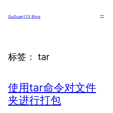
跳
至
GuGuan123 Blog
内
容
标签：
tar
使用tar命令对文件
夹进行打包