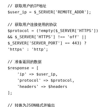
// 获取用户的IP地址

$user_ip = $_SERVER['REMOTE_ADDR'];

// 获取用户连接使用的协议

$protocol = (!empty($_SERVER['HTTPS']) 
&& $_SERVER['HTTPS'] !== 'off' || 
$_SERVER['SERVER_PORT'] == 443) ? 
'https' : 'http';

// 准备返回的数据

$response = [

    'ip' => $user_ip,

    'protocol' => $protocol,

    'headers' => $headers

];

// 转换为JSON格式并输出
