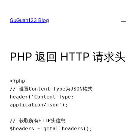
跳
至
GuGuan123 Blog
内
容
PHP 返回 HTTP 请求头
<?php

// 设置Content-Type为JSON格式

header('Content-Type: 
application/json');

// 获取所有HTTP头信息

$headers = getallheaders();
