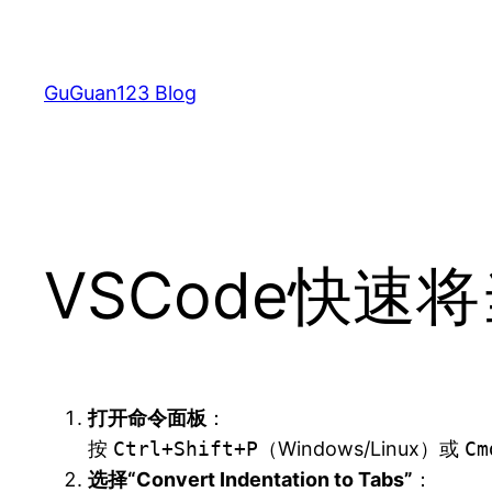
跳
至
内
GuGuan123 Blog
容
VSCode快
打开命令面板
：
按
Ctrl+Shift+P
（Windows/Linux）或
Cm
选择“Convert Indentation to Tabs”
：