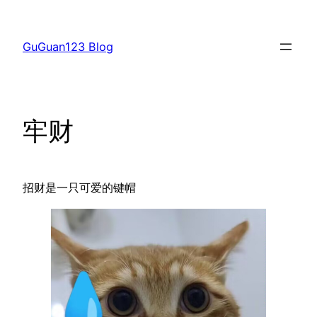
跳
至
GuGuan123 Blog
内
容
牢财
招财是一只可爱的键帽