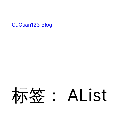
跳
至
内
GuGuan123 Blog
容
标签：
AList