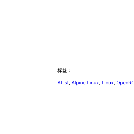
标签：
AList
, 
Alpine Linux
, 
Linux
, 
OpenR