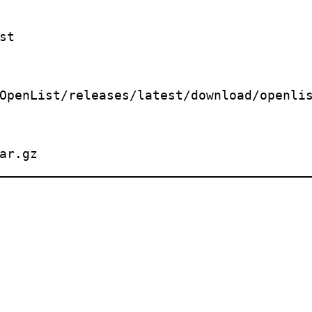
t

OpenList/releases/latest/download/openlis
ar.gz