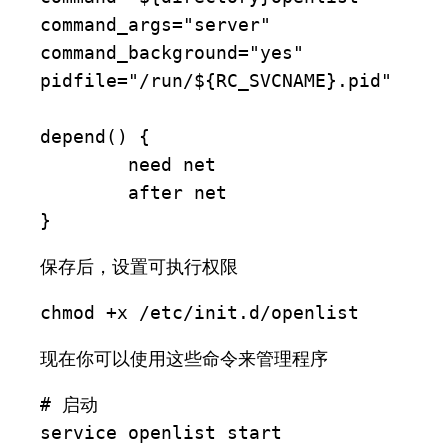
command_args="server"

command_background="yes"

pidfile="/run/${RC_SVCNAME}.pid"

depend() {

	need net

	after net

}
保存后，设置可执行权限
chmod +x /etc/init.d/openlist
现在你可以使用这些命令来管理程序
# 启动

service openlist start
