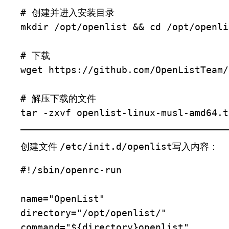
# 创建并进入安装目录

mkdir /opt/openlist && cd /opt/openlis
# 下载

wget https://github.com/OpenListTeam/
# 解压下载的文件

tar -zxvf openlist-linux-musl-amd64.t
创建文件
/etc/init.d/openlist
写入内容：
#!/sbin/openrc-run

name="OpenList"

directory="/opt/openlist/"

command="${directory}openlist"
